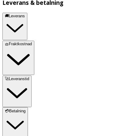
Leverans & betalning
🚚Leverans
🧺Fraktkostnad
🚀Leveranstid
💳Betalning