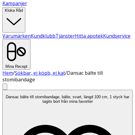
Kampanjer
Kloka Råd
Varumärken
Kundklubb
Tjänster
Hitta apotek
Kundservice
Mina Recept
Hem
/
Sökbar, ej köpb, ej kat
/
Dansac bälte till
stomibandage
Dansac bälte till stomibandage, bälte, svart, längd 100 cm, 1 styck har
tagits bort från mina favoriter