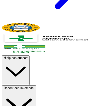
Hjälp och support
Recept och läkemedel