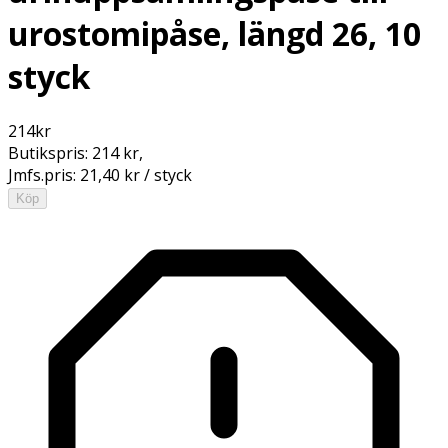
urostomipåse, längd 26, 10
styck
214
kr
Butikspris:
214 kr
,
Jmfs.pris:
21,40 kr / styck
Köp