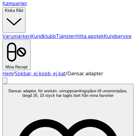
Kampanjer
Kloka Råd
Varumärken
Kundklubb
Tjänster
Hitta apotek
Kundservice
Mina Recept
Hem
/
Sökbar, ej köpb, ej kat
/
Dansac adapter
Dansac adapter, för anslutn. urinuppsamlingspåse till urostomipåse,
längd 26, 10 styck har tagits bort från mina favoriter