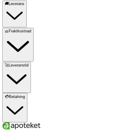
🚚Leverans
🧺Fraktkostnad
🚀Leveranstid
💳Betalning