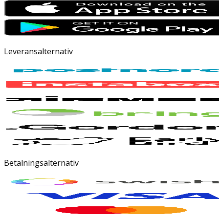
Leveransalternativ
Betalningsalternativ