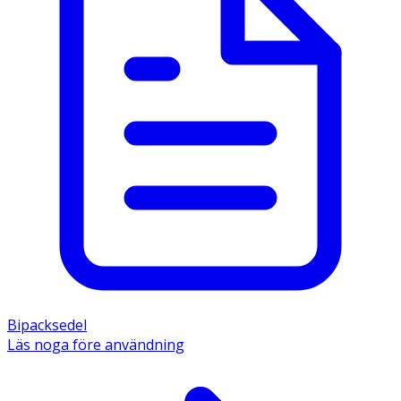
Bipacksedel
Läs noga före användning