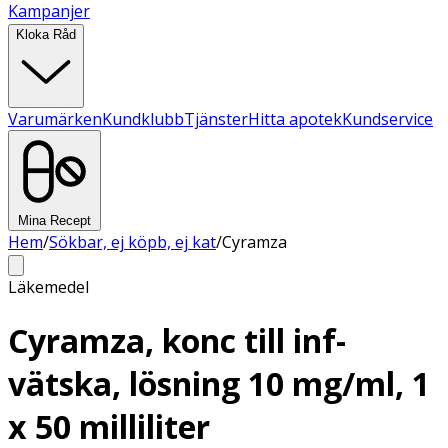
Kampanjer
Kloka Råd
Varumärken
Kundklubb
Tjänster
Hitta apotek
Kundservice
Mina Recept
Hem
/
Sökbar, ej köpb, ej kat
/
Cyramza
Läkemedel
Cyramza, konc till inf-
vätska, lösning 10 mg/ml, 1
x 50 milliliter