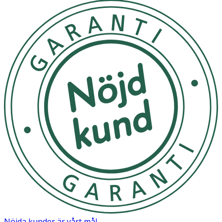
Nöjda kunder är vårt mål