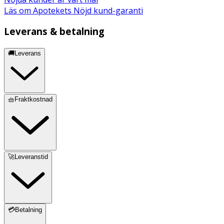
Läs om Apotekets Nöjd kund-garanti
Leverans & betalning
🚚Leverans
🧺Fraktkostnad
🚀Leveranstid
💳Betalning