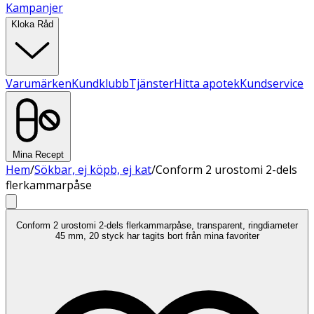
Kampanjer
Kloka Råd
Varumärken
Kundklubb
Tjänster
Hitta apotek
Kundservice
Mina Recept
Hem
/
Sökbar, ej köpb, ej kat
/
Conform 2 urostomi 2-dels
flerkammarpåse
Conform 2 urostomi 2-dels flerkammarpåse, transparent, ringdiameter
45 mm, 20 styck har tagits bort från mina favoriter