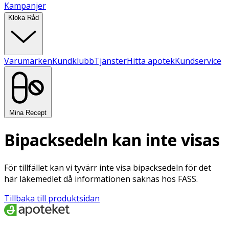
Kampanjer
Kloka Råd
Varumärken
Kundklubb
Tjänster
Hitta apotek
Kundservice
Mina Recept
Bipacksedeln kan inte visas
För tillfället kan vi tyvärr inte visa bipacksedeln för det
här läkemedlet då informationen saknas hos FASS.
Tillbaka till produktsidan