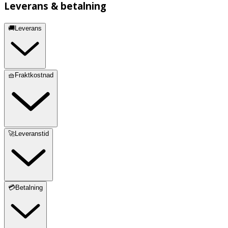
Leverans & betalning
🚚Leverans
🧺Fraktkostnad
🚀Leveranstid
💳Betalning