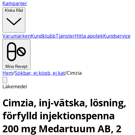
Kampanjer
Kloka Råd
Varumärken
Kundklubb
Tjänster
Hitta apotek
Kundservice
Mina Recept
Hem
/
Sökbar, ej köpb, ej kat
/
Cimzia
Läkemedel
Cimzia, inj-vätska, lösning,
förfylld injektionspenna
200 mg Medartuum AB, 2