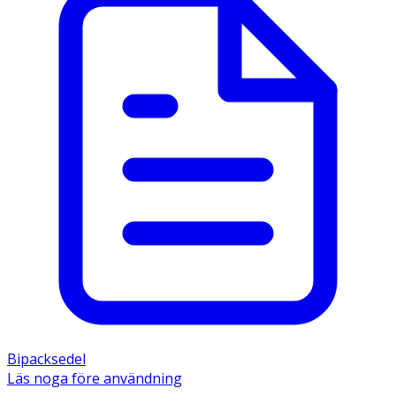
Bipacksedel
Läs noga före användning