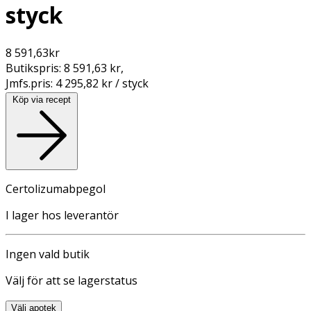
styck
8 591,63
kr
Butikspris:
8 591,63 kr
,
Jmfs.pris:
4 295,82 kr / styck
Köp via recept
Certolizumabpegol
I lager hos leverantör
Ingen vald butik
Välj för att se lagerstatus
Välj apotek