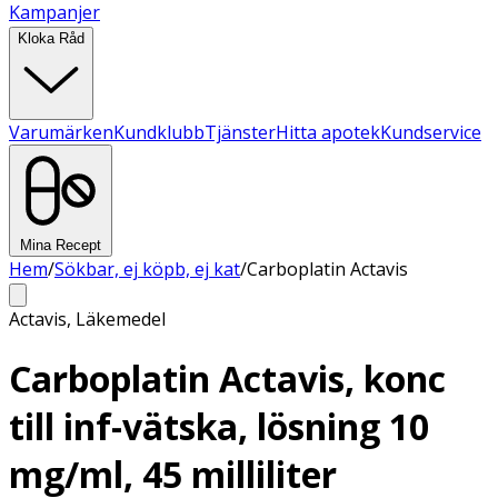
Kampanjer
Kloka Råd
Varumärken
Kundklubb
Tjänster
Hitta apotek
Kundservice
Mina Recept
Hem
/
Sökbar, ej köpb, ej kat
/
Carboplatin Actavis
Actavis
,
Läkemedel
Carboplatin Actavis, konc
till inf-vätska, lösning 10
mg/ml, 45 milliliter