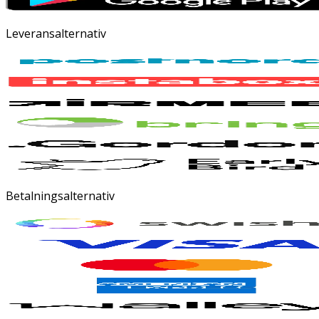
Leveransalternativ
Betalningsalternativ