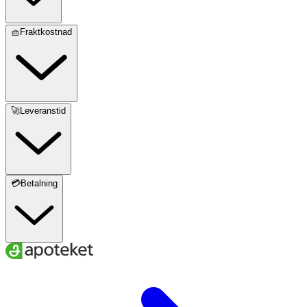
🧺Fraktkostnad
🚀Leveranstid
💳Betalning