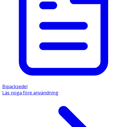
Bipacksedel
Läs noga före användning