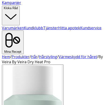
Kampanjer
Kloka Råd
Varumärken
Kundklubb
Tjänster
Hitta apotek
Kundservice
Mina Recept
Hem
/
Produkter
/
Hår
/
Hårstyling
/
Värmeskydd för håret
/
By
Veira By Veira Dry Heat Pro