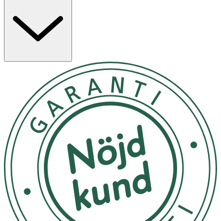
ner håret eller lämna rester.
Förvaras i rumstemperatur.
OK för gravida och ammande:
Ja
Ingredienser:
Alcohol Denat., Butane, Isobutane, Propane, Aqua,
Octylacrylamide/Acrylates/Butylaminoethyl Methacrylate
Copolymer, Polyurethane-14, AMPAcrylates Copolymer,
Glycerin, Triheptanoin, C13-16 Isoalkane, Aminomethyl
Propanol, Parfum, Citrus Aurantium Peel Oil, Linalool,
Benzyl Salicylate, Hexyl Cinnamal, Tetramethyl
acetyloctahydronaphthalenes, Limonene, Dimethyl
Phenethyl Acetate, Geraniol, Coumarin