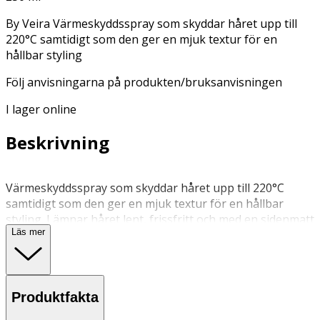
By Veira Värmeskyddsspray som skyddar håret upp till
220°C samtidigt som den ger en mjuk textur för en
hållbar styling
Följ anvisningarna på produkten/bruksanvisningen
I lager online
Beskrivning
Värmeskyddsspray som skyddar håret upp till 220°C
samtidigt som den ger en mjuk textur för en hållbar
styling. Lämnar håret lent, frissfritt och med en sidenmatt
Läs mer
finish. Använd i torrt hår. styrka: 2/5
Spraya jämnt i torrt hår innan användning av
värmeverktyg såsom plattång eller locktång Håll flaskan
Produktfakta
ca 20 cm från håret och fokusera på längder och toppar.
Skyddar effektivt mot värme upp till 230°C utan att tynga