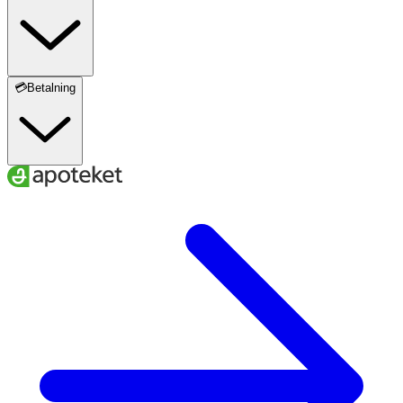
💳Betalning