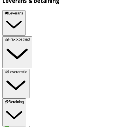
Leverans & betalning
🚚Leverans
🧺Fraktkostnad
🚀Leveranstid
💳Betalning