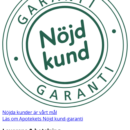
användning, skötsel och förvaring. Skall ej användas som
leksak.
Förvaring
Förvara lampan i ren och torr miljö.
Nöjda kunder är vårt mål
Läs om Apotekets Nöjd kund-garanti