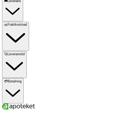
🚚Leverans
🧺Fraktkostnad
🚀Leveranstid
💳Betalning