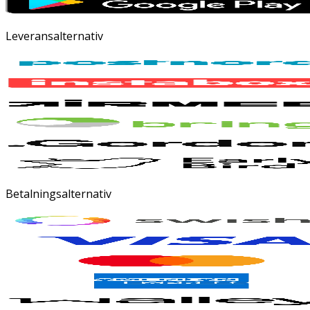
Leveransalternativ
Betalningsalternativ