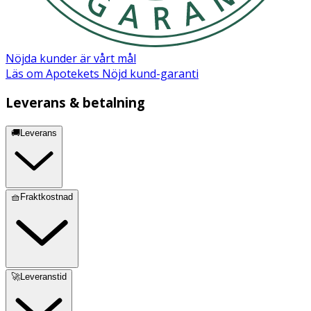
90C
105AA
95AA
105A
Nöjda kunder är vårt mål
Läs om Apotekets Nöjd kund-garanti
Användning
Leverans & betalning
Maskintvätt 40°
🚚Leverans
Material
92% ekologisk bomull och 8% elastane
🧺Fraktkostnad
🚀Leveranstid