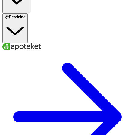
💳Betalning