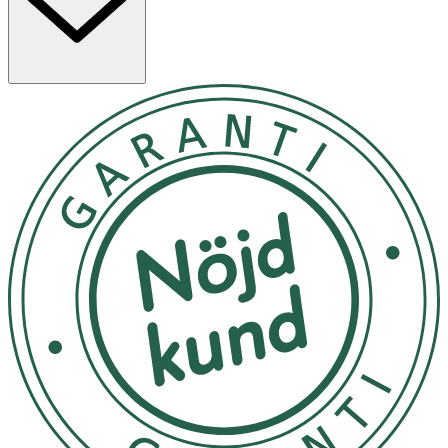
S
M
L
XL
XXL
65AA
70C
80D
90D
100C
65A
70D
80E
90E
100D
65B
70E
85A
95A
100E
65C
75A
85B
95B
105B
65D
75B
85C
95C
105C
70AA
75C
85D
95D
105D
70A
75D
85E
95E
110AA
70B
75E
90AA
100AA
110A
75AA
85AA
90A
100A
110B
90B
100B
110C