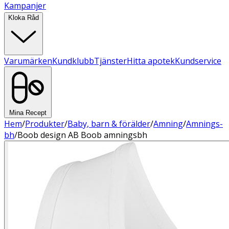
Kampanjer
Kloka Råd
Varumärken
Kundklubb
Tjänster
Hitta apotek
Kundservice
Mina Recept
Hem
/
Produkter
/
Baby, barn & förälder
/
Amning
/
Amnings-
bh
/
Boob design AB Boob amningsbh