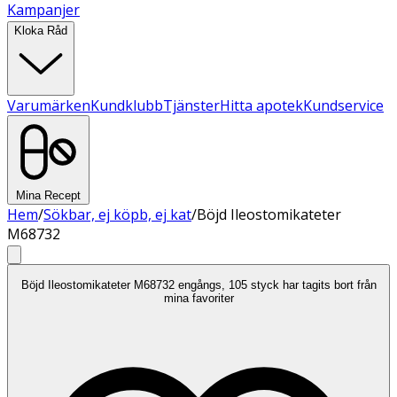
Kampanjer
Kloka Råd
Varumärken
Kundklubb
Tjänster
Hitta apotek
Kundservice
Mina Recept
Hem
/
Sökbar, ej köpb, ej kat
/
Böjd Ileostomikateter
M68732
Böjd Ileostomikateter M68732 engångs, 105 styck har tagits bort från
mina favoriter