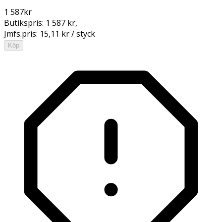
1 587
kr
Butikspris:
1 587 kr
,
Jmfs.pris:
15,11 kr / styck
Köp