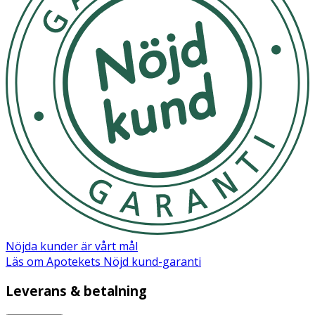
Nöjda kunder är vårt mål
Läs om Apotekets Nöjd kund-garanti
Leverans & betalning