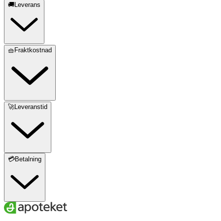
🚚Leverans
🧺Fraktkostnad
🚀Leveranstid
💳Betalning