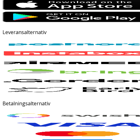
Leveransalternativ
Betalningsalternativ