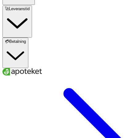
🚀Leveranstid
💳Betalning