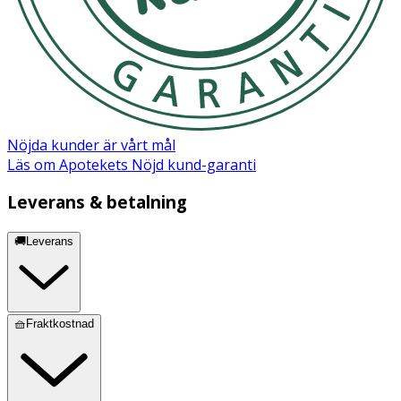
- Förvaras i normal rumstemperatur.
Innehåll
Verksamt ämne: Didecyldimethylammonium chloride
(DDAC, CAS: 7173-51-5): 2,25 g/kg, Alkyl (C12-
16)dimethylbenzylammonium chloride (ADBAC/BKC, CAS:
Nöjda kunder är vårt mål
68424-85-1): 2,25 g/kg.
Läs om Apotekets Nöjd kund-garanti
Leverans & betalning
🚚Leverans
Säkerhetsdatablad (PDF)
🧺Fraktkostnad