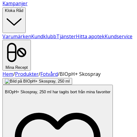
Kampanjer
Kloka Råd
Varumärken
Kundklubb
Tjänster
Hitta apotek
Kundservice
Mina Recept
Hem
/
Produkter
/
Fotvård
/
BIOpH+ Skospray
BIOpH+ Skospray, 250 ml har tagits bort från mina favoriter