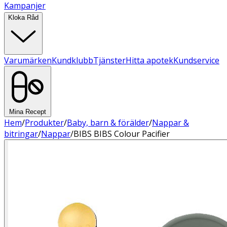
Kampanjer
Kloka Råd
Varumärken
Kundklubb
Tjänster
Hitta apotek
Kundservice
Mina Recept
Hem
/
Produkter
/
Baby, barn & förälder
/
Nappar &
bitringar
/
Nappar
/
BIBS BIBS Colour Pacifier