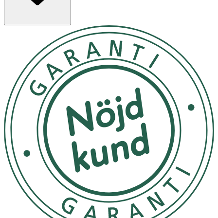
Innan nappen används för första gången ska den
steriliseras i kokande vatten i 5 minuter. Låt den sedan
svalna. Vatten kan komma in i sugdelen på grund av
ventilationshålet. Krama helt enkelt försiktigt på nappen
för att ta bort vattnet. Detta för att upprätthålla
hygienen.
Rengör och sterilisera napparna före varje användning.
Använd inte diskmedel eller diskmaskin eftersom detta
skadar sugdelen.
Doppa aldrig sugdelen i söta drycker eller medicin,
eftersom ditt barn kan få karies.
Byt ut nappen efter 4–6 veckors användning av
säkerhets- och hygienskäl.
Om nappen fastnar i munnen, FÅ INTE PANIK: den går
inte att svälja och är designad för att klara en sådan
situation. Ta ut den ur munnen så försiktigt som möjligt.