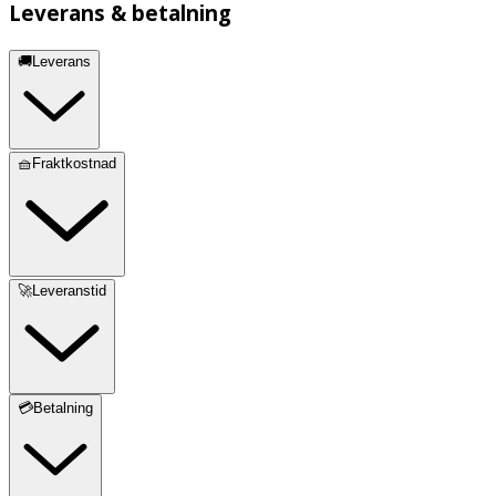
Leverans & betalning
🚚Leverans
🧺Fraktkostnad
🚀Leveranstid
💳Betalning