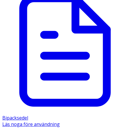
Bipacksedel
Läs noga före användning