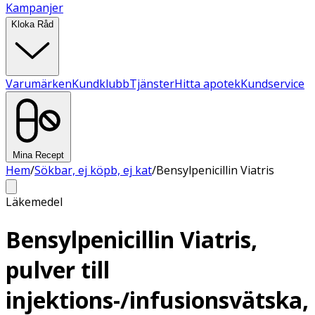
Kampanjer
Kloka Råd
Varumärken
Kundklubb
Tjänster
Hitta apotek
Kundservice
Mina Recept
Hem
/
Sökbar, ej köpb, ej kat
/
Bensylpenicillin Viatris
Läkemedel
Bensylpenicillin Viatris,
pulver till
injektions-/infusionsvätska,