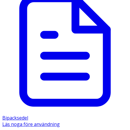
Bipacksedel
Läs noga före användning