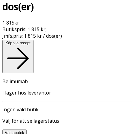
dos(er)
1 815
kr
Butikspris:
1 815 kr
,
Jmfs.pris:
1 815 kr / dos(er)
Köp via recept
Belimumab
I lager hos leverantör
Ingen vald butik
Välj för att se lagerstatus
Välj apotek