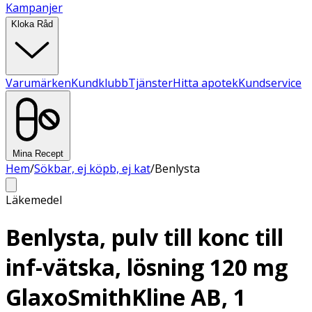
Kampanjer
Kloka Råd
Varumärken
Kundklubb
Tjänster
Hitta apotek
Kundservice
Mina Recept
Hem
/
Sökbar, ej köpb, ej kat
/
Benlysta
Läkemedel
Benlysta, pulv till konc till
inf-vätska, lösning 120 mg
GlaxoSmithKline AB, 1