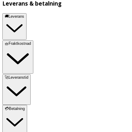
Leverans & betalning
🚚Leverans
🧺Fraktkostnad
🚀Leveranstid
💳Betalning