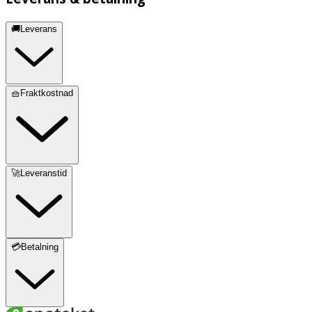
🚚Leverans
🧺Fraktkostnad
🚀Leveranstid
💳Betalning