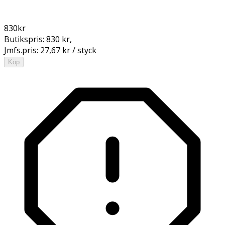
830
kr
Butikspris:
830 kr
,
Jmfs.pris:
27,67 kr / styck
Köp