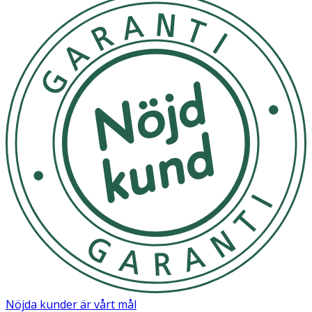
Nöjda kunder är vårt mål