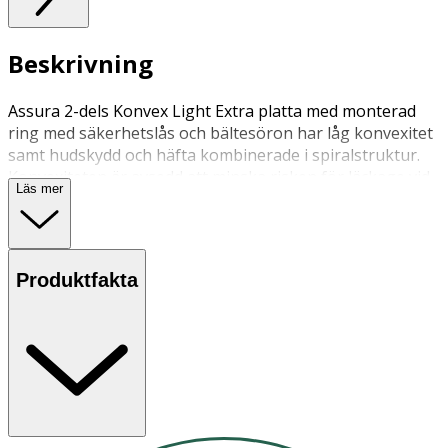
Beskrivning
Assura 2-dels Konvex Light Extra platta med monterad
ring med säkerhetslås och bältesöron har låg konvexitet
samt hudskydd och häfta kombinerade i spiralstruktur.
Konvexiteten är avsedd att minska risken för läckage vid
Läs mer
t.ex. indragen stomi, stomi i hudplanet eller ojämnheter i
huden. Plattan kan användas till alla Assura och Assura
Plus 2-dels påsar. Den kan bäras med bälte
Produktfakta