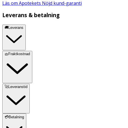
Läs om Apotekets Nöjd kund-garanti
Leverans & betalning
🚚Leverans
🧺Fraktkostnad
🚀Leveranstid
💳Betalning