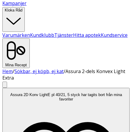
Kampanjer
Kloka Råd
Varumärken
Kundklubb
Tjänster
Hitta apotek
Kundservice
Mina Recept
Hem
/
Sökbar, ej köpb, ej kat
/
Assura 2-dels Konvex Light
Extra
Assura 2D Konv LightE pl 40/21, 5 styck har tagits bort från mina
favoriter