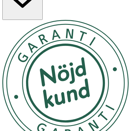
Egenskaper
· Innehåller 77 % fermenterat persikoextrakt
· Med niacinamid, ceramid, kollagen och panthenol
· Återfuktar, mjukgör och ger huden lyster
· Lätt geltextur med fruktig doft
· Passar alla hudtyper
Användning
· Applicera morgon och kväll efter ampull eller serum.
· Fördela jämnt över ansikte och hals och badda
försiktigt in med fingertopparna.
· Tips: Använd ett generöst lager som nattmask 1
gång/vecka vid behov.