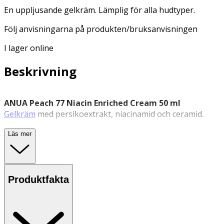
En uppljusande gelkräm. Lämplig för alla hudtyper.
Följ anvisningarna på produkten/bruksanvisningen
I lager online
Beskrivning
ANUA Peach 77 Niacin Enriched Cream 50 ml
Gelkräm
med persikoextrakt, niacinamid och ceramid.
ANUA Peach 77 Niacin Enriched Cream är en lätt,
Läs mer
återfuktande
gelkräm
med 77 % fermenterat
persikoextrakt som bidrar till att ge huden lyster.
Denna
ansiktskräm
i geltextur är berikad med
niacinamid, ceramid, kollagen och panthenol som
Produktfakta
tillsammans hjälper till att bevara hudens fuktbalans och
mjukhet. Krämen har en fräsch doft av persika och
passar alla hudtyper. Kan även användas som nattmask
vid behov.