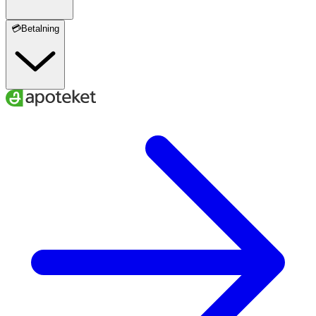
Maltodextrin, Hydrolyzed Vegetable Protein,
Galactomyces Ferment Filtrate, Bifida Ferment Lysate.
💳Betalning