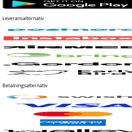
Leveransalternativ
Betalningsalternativ