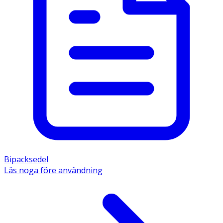
Bipacksedel
Läs noga före användning