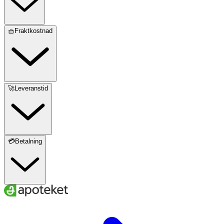
🧺Fraktkostnad
🚀Leveranstid
💳Betalning