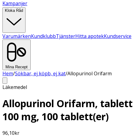
Kampanjer
Kloka Råd
Varumärken
Kundklubb
Tjänster
Hitta apotek
Kundservice
Mina Recept
Hem
/
Sökbar, ej köpb, ej kat
/
Allopurinol Orifarm
Läkemedel
Allopurinol Orifarm, tablett
100 mg, 100 tablett(er)
96,10
kr