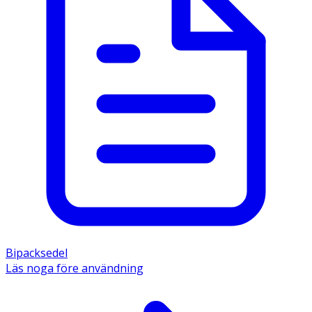
Bipacksedel
Läs noga före användning