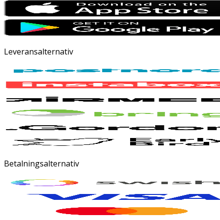
Leveransalternativ
Betalningsalternativ