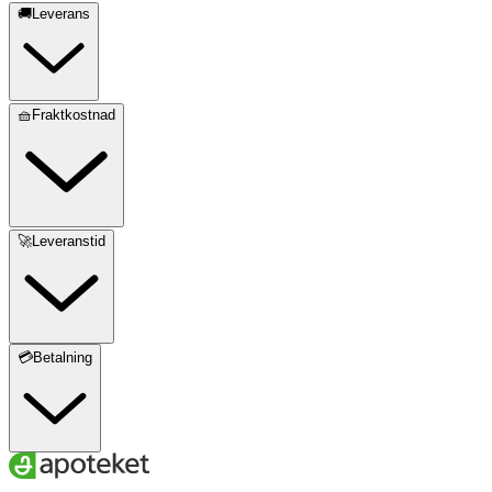
🚚Leverans
🧺Fraktkostnad
🚀Leveranstid
💳Betalning