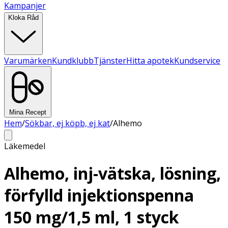
Kampanjer
Kloka Råd
Varumärken
Kundklubb
Tjänster
Hitta apotek
Kundservice
Mina Recept
Hem
/
Sökbar, ej köpb, ej kat
/
Alhemo
Läkemedel
Alhemo, inj-vätska, lösning,
förfylld injektionspenna
150 mg/1,5 ml, 1 styck