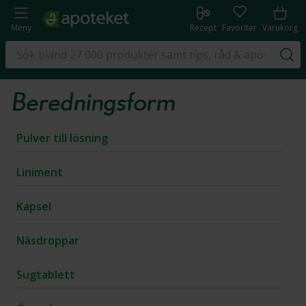
Meny
Recept
Favoriter
Varukorg
Beredningsform
Pulver till lösning
Liniment
Kapsel
Näsdroppar
Sugtablett