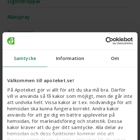
Ögondroppar
Nässpray
Tuggummi
Resoriblett
Samtycke
Information
Om
Plåster
Munspray & inhalator
Välkommen till apoteket.se!
På Apoteket gör vi allt för att du ska må bra. Därför
Munsönderfallande
vill vi använda så få kakor som möjligt, men de går inte
att undvika helt. Vissa kakor är t.ex. nödvändiga för att
hemsidan ska kunna fungera korrekt. Andra kakor
Munhålepulver
används för att ge dig en bättre upplevelse på
hemsidan, för marknadsföring och statistik. Dessa
Flytande
kakor kräver att du ger ditt samtycke. Alla delar av
hemsidan och dess funktioner kommer inte att
fungera optimalt om du inte samtycker till alla kakor.