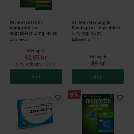
Nicorette Frukt,
Strefen Honung &
komprimerad
Eukalyptus, sugtablett
sugtablett 2 mg, 40 st
8,75 mg, 16 st
Läkemedel
Läkemedel
Webbpris
92,65 kr
Nytt reducerat pris: 92,65 kr. Ordinarie webbpris (ö
Webbpris
89 kr
Ord.
webb
pris
109 kr
Köp
Köp
15%