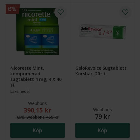
15%
Nicorette Mint,
GeloRevoice Sugtablett
komprimerad
Körsbär, 20 st
sugtablett 4 mg, 4 X 40
st
Läkemedel
Webbpris
390,15 kr
Nytt reducerat pris: 390,15 kr. Ordinarie webbpris (
Webbpris
79 kr
Ord.
webb
pris
459 kr
Köp
Köp