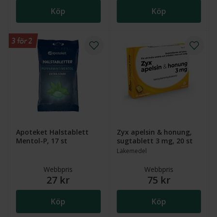
Köp
Köp
3 för 2
Apoteket Halstablett
Zyx apelsin & honung,
Mentol-P, 17 st
sugtablett 3 mg, 20 st
Läkemedel
Webbpris
Webbpris
27 kr
75 kr
Köp
Köp