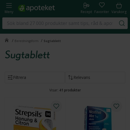
Meny
Recept
Favoriter
Varukorg
/
/
Beredningsform
Sugtablett
Sugtablett
Filtrera
Relevans
Visar:
41
produkter