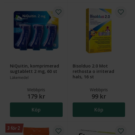
NiQuitin, komprimerad
Bisolduo 2.0 Mot
sugtablett 2 mg, 60 st
rethosta o irriterad
hals, 16 st
Läkemedel
Webbpris
Webbpris
179 kr
99 kr
Köp
Köp
3 för 2