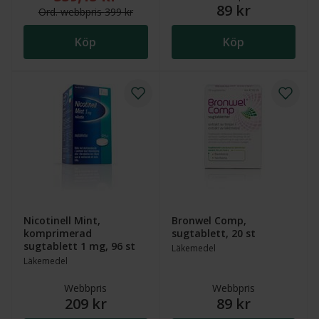
89 kr
Ord.
webb
pris
399 kr
Köp
Köp
Nicotinell Mint,
Bronwel Comp,
komprimerad
sugtablett, 20 st
sugtablett 1 mg, 96 st
Läkemedel
Läkemedel
Webbpris
Webbpris
209 kr
89 kr