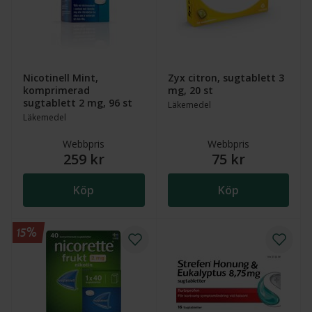
Nicotinell Mint,
Zyx citron, sugtablett 3
komprimerad
mg, 20 st
sugtablett 2 mg, 96 st
Läkemedel
Läkemedel
Webbpris
Webbpris
259 kr
75 kr
Köp
Köp
15%