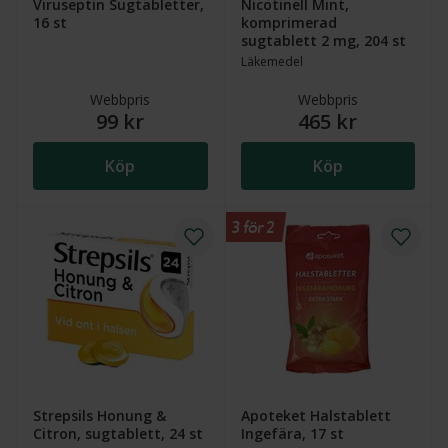
Viruseptin Sugtabletter,
Nicotinell Mint,
16 st
komprimerad
sugtablett 2 mg, 204 st
Läkemedel
Webbpris
Webbpris
99 kr
465 kr
Köp
Köp
3 för 2
Strepsils Honung &
Apoteket Halstablett
Citron, sugtablett, 24 st
Ingefära, 17 st