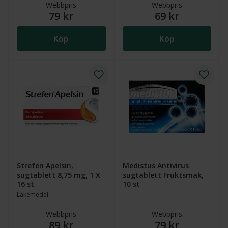
Webbpris
Webbpris
79 kr
69 kr
Köp
Köp
Strefen Apelsin,
Medistus Antivirus
sugtablett 8,75 mg, 1 X
sugtablett Fruktsmak,
16 st
10 st
Läkemedel
Webbpris
Webbpris
89 kr
79 kr