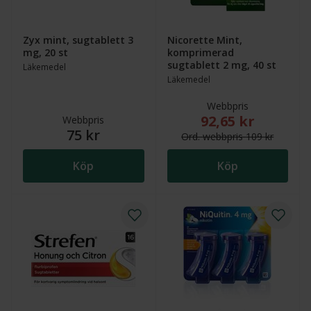
Zyx mint, sugtablett 3
Nicorette Mint,
mg, 20 st
komprimerad
sugtablett 2 mg, 40 st
Läkemedel
Läkemedel
Webbpris
92,65 kr
Nytt reducerat pris
Webbpris
75 kr
Ord.
webb
pris
109 kr
Köp
Köp