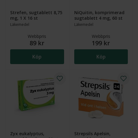
Strefen, sugtablett 8,75
NiQuitin, komprimerad
mg, 1 X 16 st
sugtablett 4 mg, 60 st
Läkemedel
Läkemedel
Webbpris
Webbpris
89 kr
199 kr
Köp
Köp
Zyx eukalyptus,
Strepsils Apelsin,