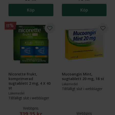
Köp
Köp
15%
Nicorette Frukt,
Mucoangin Mint,
komprimerad
sugtablett 20 mg, 18 st
sugtablett 2 mg, 4 X 40
Läkemedel
st
Tillfälligt slut i webblager
Läkemedel
Tillfälligt slut i webblager
Webbpris
339,15 kr
Nytt reducerat pris: 339,15 kr. Ordinarie webbpris (
Webbpris