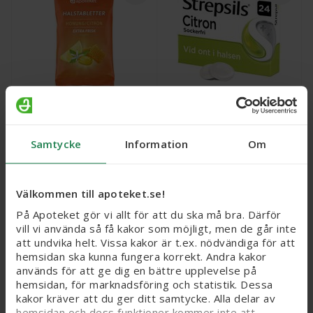
Strepsils Citron,
Apoteket Halstablett
sugtablett, 1 X 24 st
Honung, 17 st
Läkemedel
Samtycke
Information
Om
Webbpris
Webbpris
27 kr
69 kr
Välkommen till apoteket.se!
På Apoteket gör vi allt för att du ska må bra. Därför
Köp
Köp
vill vi använda så få kakor som möjligt, men de går inte
att undvika helt. Vissa kakor är t.ex. nödvändiga för att
hemsidan ska kunna fungera korrekt. Andra kakor
15%
används för att ge dig en bättre upplevelse på
hemsidan, för marknadsföring och statistik. Dessa
kakor kräver att du ger ditt samtycke. Alla delar av
hemsidan och dess funktioner kommer inte att