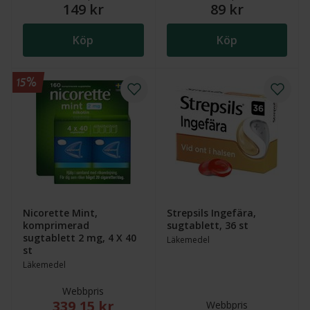
149 kr
89 kr
Köp
Köp
15%
Nicorette Mint,
Strepsils Ingefära,
komprimerad
sugtablett, 36 st
sugtablett 2 mg, 4 X 40
Läkemedel
st
Läkemedel
Webbpris
339,15 kr
Nytt reducerat pris: 339,15 kr. Ordinarie webbpris (
Webbpris