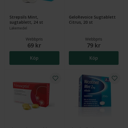
Strepsils Mint,
GeloRevoice Sugtablett
sugtablett, 24 st
Citrus, 20 st
Läkemedel
Webbpris
Webbpris
69 kr
79 kr
Köp
Köp