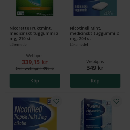
Nicorette Fruktmint,
Nicotinell Mint,
medicinskt tuggummi 2
medicinskt tuggummi 2
mg, 210 st
mg, 204 st
Läkemedel
Läkemedel
Webbpris
339,15 kr
Nytt reducerat pris: 339,15 kr. Ordinarie webbpris (
Webbpris
349 kr
Ord.
webb
pris
399 kr
Köp
Köp