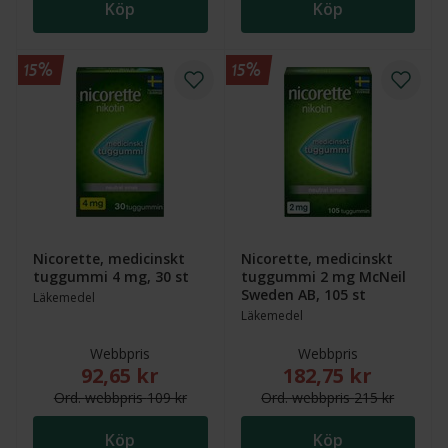
Köp
Köp
15%
15%
Nicorette, medicinskt
Nicorette, medicinskt
tuggummi 4 mg, 30 st
tuggummi 2 mg McNeil
Sweden AB, 105 st
Läkemedel
Läkemedel
Webbpris
Webbpris
92,65 kr
182,75 kr
Nytt reducerat pris: 92,65 kr. Ordinarie webbpris (ö
Nytt reducerat pris
Ord.
webb
pris
109 kr
Ord.
webb
pris
215 kr
Köp
Köp