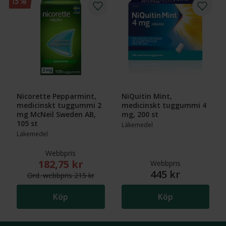
15%
Nicorette Pepparmint,
NiQuitin Mint,
medicinskt tuggummi 2
medicinskt tuggummi 4
mg McNeil Sweden AB,
mg, 200 st
105 st
Läkemedel
Läkemedel
Webbpris
182,75 kr
Nytt reducerat pris: 182,75 kr. Ordinarie webbpris (
Webbpris
445 kr
Ord.
webb
pris
215 kr
Köp
Köp