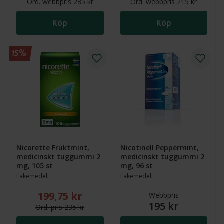
Ord.
webb
pris
285 kr
Ord.
webb
pris
215 kr
Köp
Köp
15%
Nicorette Fruktmint,
Nicotinell Peppermint,
medicinskt tuggummi 2
medicinskt tuggummi 2
mg, 105 st
mg, 96 st
Läkemedel
Läkemedel
199,75 kr
Nytt reducerat pris: 199,75 kr. Ordinarie pris (övers
Webbpris
195 kr
Ord.
pris
235 kr