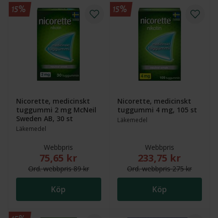
15%
15%
Nicorette, medicinskt
Nicorette, medicinskt
tuggummi 2 mg McNeil
tuggummi 4 mg, 105 st
Sweden AB, 30 st
Läkemedel
Läkemedel
Webbpris
Webbpris
75,65 kr
233,75 kr
Nytt reducerat pris: 75,65 kr. Ordinarie webbpris (öv
Nytt reducerat pris
Ord.
webb
pris
89 kr
Ord.
webb
pris
275 kr
Köp
Köp