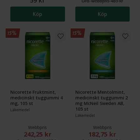
59 kr
Ord.
webb
pris
469 kr
Köp
Köp
15%
15%
Nicorette Fruktmint,
Nicorette Mentolmint,
medicinskt tuggummi 4
medicinskt tuggummi 2
mg, 105 st
mg McNeil Sweden AB,
105 st
Läkemedel
Läkemedel
Webbpris
Webbpris
242,25 kr
182,75 kr
Nytt reducerat pris: 242,25 kr. Ordinarie webbpris (
Nytt reducerat pris