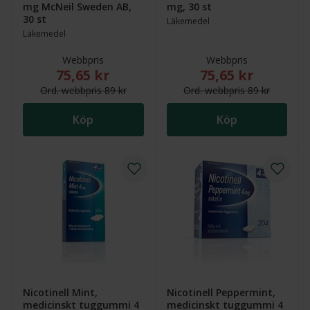
mg McNeil Sweden AB,
mg, 30 st
30 st
Läkemedel
Läkemedel
Webbpris
Webbpris
75,65 kr
75,65 kr
Nytt reducerat pris: 75,65 kr. Ordinarie webbpris (öv
Nytt reducerat pris
Ord.
webb
pris
89 kr
Ord.
webb
pris
89 kr
Köp
Köp
Nicotinell Mint,
Nicotinell Peppermint,
medicinskt tuggummi 4
medicinskt tuggummi 4