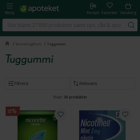
Meny
Recept
Favoriter
Varukorg
/
/
Beredningsform
Tuggummi
Tuggummi
Filtrera
Relevans
Visar:
36
produkter
15%