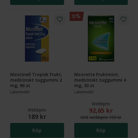
15%
Nicotinell Tropisk frukt,
Nicorette Fruktmint,
medicinskt tuggummi 2
medicinskt tuggummi 4
mg, 96 st
mg, 30 st
Läkemedel
Läkemedel
Webbpris
92,65 kr
Nytt reducerat pris
Webbpris
189 kr
Ord.
webb
pris
109 kr
Köp
Köp