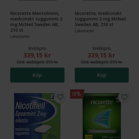
Nicorette Mentolmint,
Nicorette, medicinskt
medicinskt tuggummi 2
tuggummi 2 mg McNeil
mg McNeil Sweden AB,
Sweden AB, 210 st
210 st
Läkemedel
Läkemedel
Webbpris
Webbpris
339,15 kr
339,15 kr
Nytt reducerat pris: 339,15 kr. Ordinarie webbpris (
Nytt reducerat pris
Ord.
webb
pris
399 kr
Ord.
webb
pris
399 kr
Köp
Köp
15%