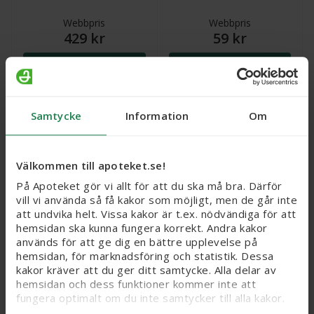
Webbpris
Webbpris
429 kr
59 kr
Köp
Köp
Samtycke
Information
Om
Välkommen till apoteket.se!
På Apoteket gör vi allt för att du ska må bra. Därför
vill vi använda så få kakor som möjligt, men de går inte
att undvika helt. Vissa kakor är t.ex. nödvändiga för att
hemsidan ska kunna fungera korrekt. Andra kakor
används för att ge dig en bättre upplevelse på
Nicotinell Tropisk frukt,
NiQuitin Mint,
hemsidan, för marknadsföring och statistik. Dessa
medicinskt tuggummi 2
medicinskt tuggummi 2
mg, 24 st
mg, 200 st
kakor kräver att du ger ditt samtycke. Alla delar av
hemsidan och dess funktioner kommer inte att
Läkemedel
Läkemedel
fungera optimalt om du inte samtycker till alla kakor.
Webbpris
Webbpris