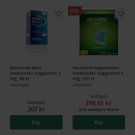
15%
Nicotinell Mint,
Nicorette Pepparmint,
medicinskt tuggummi 2
medicinskt tuggummi 4
mg, 96 st
mg, 210 st
Läkemedel
Läkemedel
Webbpris
398,65 kr
Nytt reducerat pris
Webbpris
207 kr
Ord.
webb
pris
469 kr
Köp
Köp