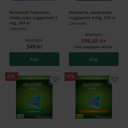
Nicotinell Fruktmint,
Nicorette, medicinskt
medicinskt tuggummi 2
tuggummi 4 mg, 210 st
mg, 204 st
Läkemedel
Läkemedel
Webbpris
398,65 kr
Nytt reducerat pris
Webbpris
349 kr
Ord.
webb
pris
469 kr
Köp
Köp
15%
15%