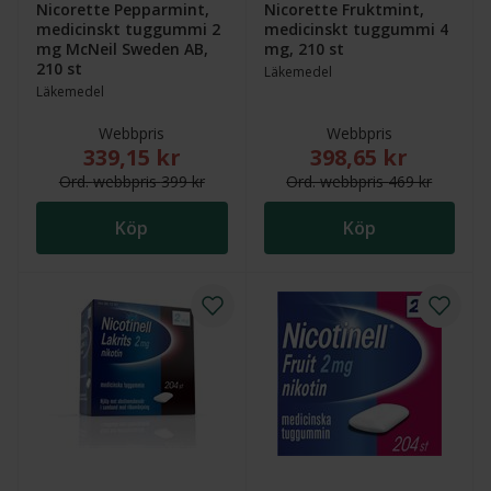
Nicorette Pepparmint,
Nicorette Fruktmint,
medicinskt tuggummi 2
medicinskt tuggummi 4
mg McNeil Sweden AB,
mg, 210 st
210 st
Läkemedel
Läkemedel
Webbpris
Webbpris
339,15 kr
398,65 kr
Nytt reducerat pris: 339,15 kr. Ordinarie webbpris (
Nytt reducerat pris
Ord.
webb
pris
399 kr
Ord.
webb
pris
469 kr
Köp
Köp