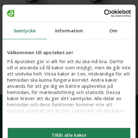
Zonnic Mint,
Zonnic Mint,
Samtycke
Information
Om
munhålepåse 4 mg, 20
munhålepåse 2 mg, 20
st
st
Läkemedel
Läkemedel
Välkommen till apoteket.se!
Webbpris
Webbpris
På Apoteket gör vi allt för att du ska må bra. Därför
49 kr
49 kr
vill vi använda så få kakor som möjligt, men de går inte
att undvika helt. Vissa kakor är t.ex. nödvändiga för att
Köp
Köp
hemsidan ska kunna fungera korrekt. Andra kakor
används för att ge dig en bättre upplevelse på
hemsidan, för marknadsföring och statistik. Dessa
kakor kräver att du ger ditt samtycke. Alla delar av
Handla på Apoteket
hemsidan och dess funktioner kommer inte att
fungera optimalt om du inte samtycker till alla kakor.
Support
Vi vill flagga för att känsliga personuppgifter kan
komma att behandlas genom kakor, eftersom vi bl. a.
Tillåt alla kakor
säljer integritetskänsliga produkter som receptfria