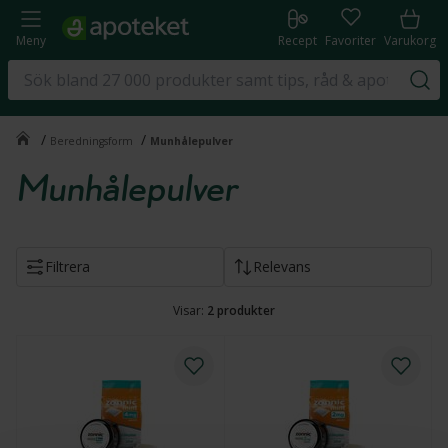
Meny
Recept
Favoriter
Varukorg
/
/
Beredningsform
Munhålepulver
Munhålepulver
Filtrera
Relevans
Visar:
2
produkter