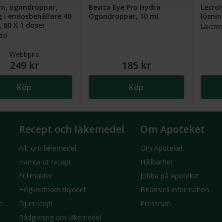
yn, ögondroppar,
Bevita Eye Pro Hydra
Lecro
g i endosbehållare 40
Ögondroppar, 10 ml
lösnin
 60 X 1 doser
Läkeme
del
Webbpris
249 kr
185 kr
Köp
Köp
Recept och läkemedel
Om Apoteket
Allt om läkemedel
Om Apoteket
Hämta ut recept
Hållbarhet
Fullmakter
Jobba på Apoteket
Högkostnadsskyddet
Finansiell information
e
Djurrecept
Pressrum
Rådgivning om läkemedel