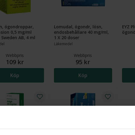
in, ögondroppar,
Lomudal, ögondr, lösn,
EYZ P
sion 0,5 mg/ml
endosbehållare 40 mg/ml,
ögond
 Sweden AB, 4 ml
1 X 20 doser
del
Läkemedel
Webbpris
Webbpris
109 kr
95 kr
Köp
Köp