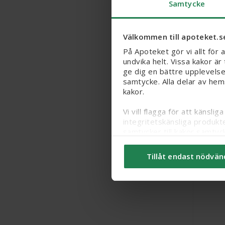
Samtycke
Allgil
lösnin
Välkommen till apoteket.s
Läkeme
På Apoteket gör vi allt för 
undvika helt. Vissa kakor ä
ge dig en bättre upplevelse
samtycke. Alla delar av hem
kakor.
Vi vill flagga för att känsl
integritetskänsliga produkt
samtycker till kakor samtyc
Du kan ändra/dra tillbaka d
Tillåt endast nödvän
kakor
här
.