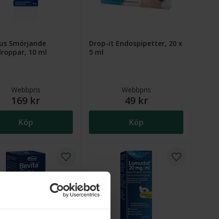
lus Smörjande
Drop-it Endospipetter, 20 x
roppar, 10 ml
5 ml
Webbpris
Webbpris
169 kr
49 kr
Köp
Köp