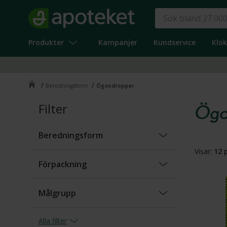
Produkter
Kampanjer
Kundservice
Klo
/
/
Beredningsform
Ögondroppar
Filter
Ögo
Beredningsform
Visar:
12
p
Ögondroppar
(
12
)
Förpackning
Endosbehållare
(
3
)
Målgrupp
Flaska
(
5
)
Barn
(
1
)
Alla
filter