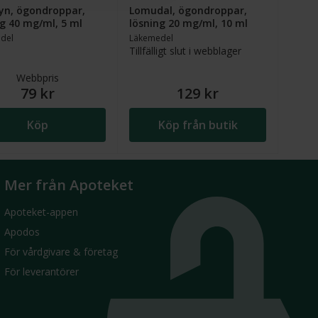
lyn, ögondroppar,
Lomudal, ögondroppar,
g 40 mg/ml, 5 ml
lösning 20 mg/ml, 10 ml
del
Läkemedel
Tillfälligt slut i webblager
Webbpris
79 kr
129 kr
Köp
Köp från butik
Mer från Apoteket
Apoteket-appen
Apodos
För vårdgivare & företag
För leverantörer