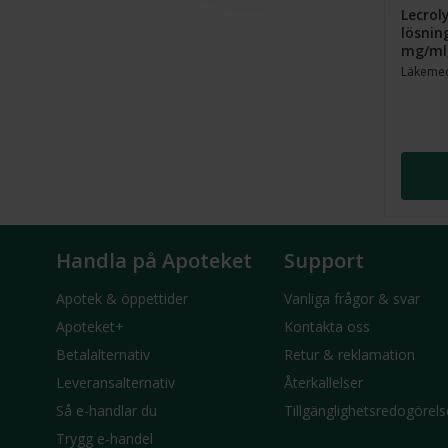
Lecrol
lösnin
mg/ml,
Läkeme
Handla på Apoteket
Support
Apotek & öppettider
Vanliga frågor & svar
Apoteket+
Kontakta oss
Betalalternativ
Retur & reklamation
Leveransalternativ
Återkallelser
Så e-handlar du
Tillgänglighetsredogörels
Trygg e-handel