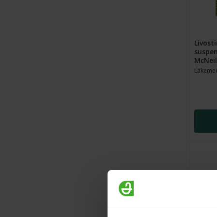
Kvinna
(
1
)
Man
(
1
)
Livost
suspen
McNeil
Läkeme