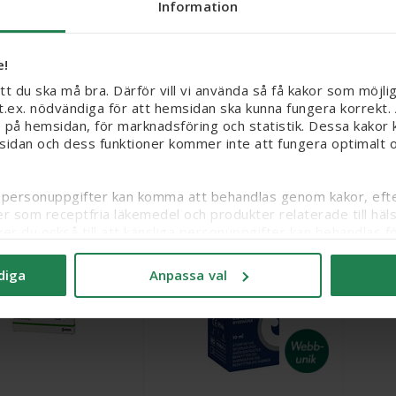
Information
, ögondroppar,
Lomudal, ögondr, lösn,
Bevita
g 20 mg/ml, 10 ml
endosbehållare 40 mg/ml,
Ögond
e!
3 X 20 doser
del
att du ska må bra. Därför vill vi använda så få kakor som möjli
Läkemedel
r t.ex. nödvändiga för att hemsidan ska kunna fungera korrekt.
 på hemsidan, för marknadsföring och statistik. Dessa kakor k
Webbpris
Webbpris
sidan och dess funktioner kommer inte att fungera optimalt om
69 kr
269 kr
Köp
Köp
iga personuppgifter kan komma att behandlas genom kakor, efter
er som receptfria läkemedel och produkter relaterade till häl
ker du också till att känsliga personuppgifter kan behandlas
itt samtycke och läsa mer om vilka kakor vi använder under ’A
diga
Anpassa val