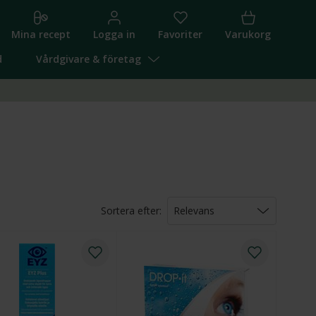
Mina recept
Logga in
Favoriter
Varukorg
d
Vårdgivare & företag
Sortera efter:
Relevans
Relevans
Pris (lägst först)
Pris (högst först)
Namn (A-Ö)
Namn (Ö-A)
Högsta rabatt
Nyheter