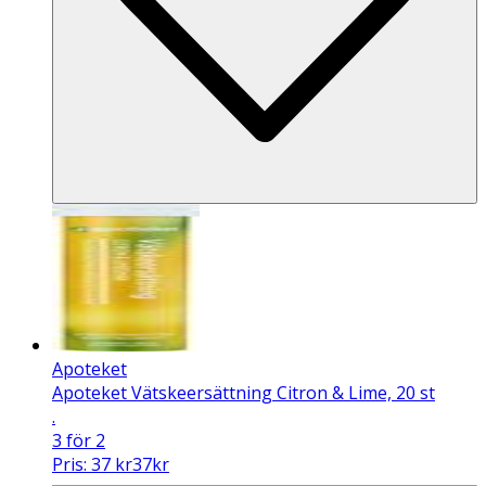
Apoteket
Apoteket Vätskeersättning Citron & Lime, 20 st
.
3 för 2
Pris:
37
kr
37
kr