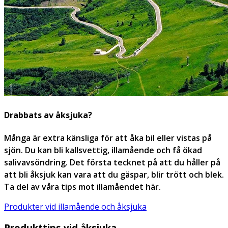
Drabbats av åksjuka?
Många är extra känsliga för att åka bil eller vistas på
sjön. Du kan bli kallsvettig, illamående och få ökad
salivavsöndring. Det första tecknet på att du håller på
att bli åksjuk kan vara att du gäspar, blir trött och blek.
Ta del av våra tips mot illamåendet här.
Produkter vid illamående och åksjuka
Produkttips vid åksjuka