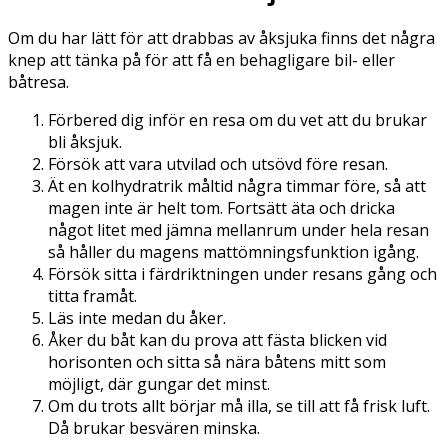
Om du har lätt för att drabbas av åksjuka finns det några
knep att tänka på för att få en behagligare bil- eller
båtresa.
Förbered dig inför en resa om du vet att du brukar
bli åksjuk.
Försök att vara utvilad och utsövd före resan.
Ät en kolhydratrik måltid några timmar före, så att
magen inte är helt tom. Fortsätt äta och dricka
något litet med jämna mellanrum under hela resan
så håller du magens mattömningsfunktion igång.
Försök sitta i färdriktningen under resans gång och
titta framåt.
Läs inte medan du åker.
Åker du båt kan du prova att fästa blicken vid
horisonten och sitta så nära båtens mitt som
möjligt, där gungar det minst.
Om du trots allt börjar må illa, se till att få frisk luft.
Då brukar besvären minska.