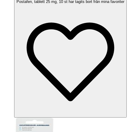
Postafen, tablett 25 mg, 10 st har tagits bort från mina favoriter