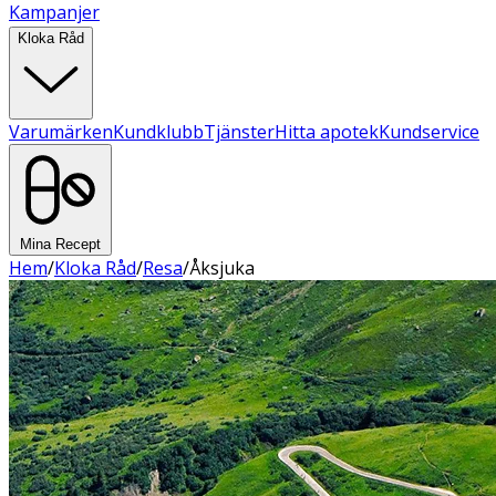
Kampanjer
Kloka Råd
Varumärken
Kundklubb
Tjänster
Hitta apotek
Kundservice
Mina Recept
Hem
/
Kloka Råd
/
Resa
/
Åksjuka