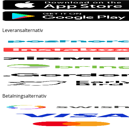
Leveransalternativ
Betalningsalternativ