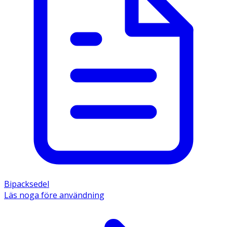
Bipacksedel
Läs noga före användning