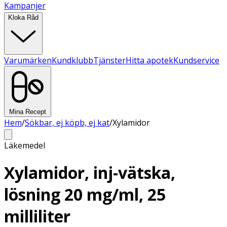
Kampanjer
Kloka Råd
Varumärken
Kundklubb
Tjänster
Hitta apotek
Kundservice
Mina Recept
Hem
/
Sökbar, ej köpb, ej kat
/
Xylamidor
Läkemedel
Xylamidor, inj-vätska,
lösning 20 mg/ml, 25
milliliter