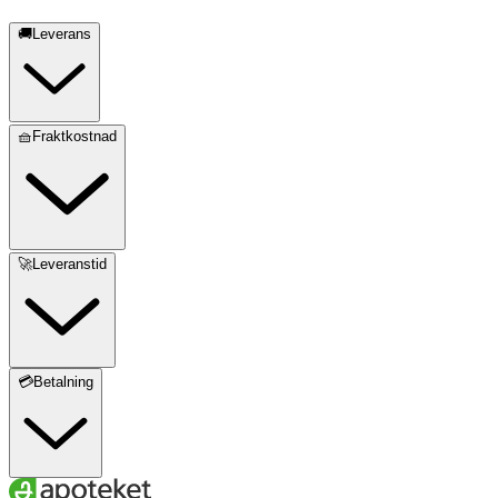
🚚Leverans
🧺Fraktkostnad
🚀Leveranstid
💳Betalning