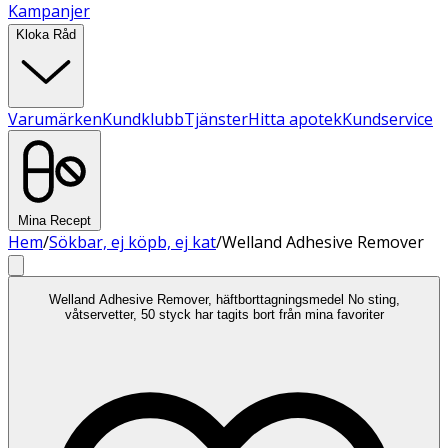
Kampanjer
Kloka Råd
Varumärken
Kundklubb
Tjänster
Hitta apotek
Kundservice
Mina Recept
Hem
/
Sökbar, ej köpb, ej kat
/
Welland Adhesive Remover
Welland Adhesive Remover, häftborttagningsmedel No sting,
våtservetter, 50 styck har tagits bort från mina favoriter