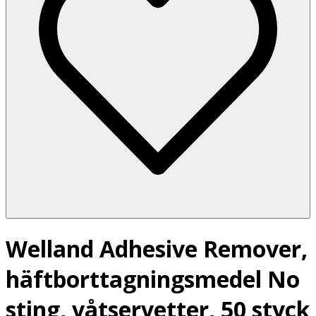
Welland Adhesive Remover,
häftborttagningsmedel No
sting, våtservetter, 50 styck