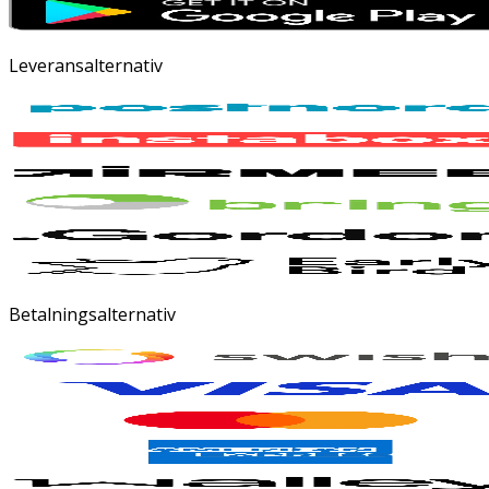
Leveransalternativ
Betalningsalternativ