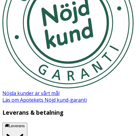
ETHYLENEDIAMINE DISUCCINATE, VITREOSCILLA
FERMENT, TOCOPHEROL, ACACIA DECURRENS FLOWER
CERA / ACACIA DECURRENS FLOWER WAX,
ACRYLAMIDE/SODIUM ACRYLOYLDIMETHYLTAURATE
COPOLYMER, BUTYLENE GLYCOL, CAPRYLYL GLYCOL,
CETYL ALCOHOL, HELIANTHUS ANNUUS SEED CERA /
SUNFLOWER SEED WAX, HYDROXYPROPYL STARCH
PHOSPHATE, ISOHEXADECANE, POLYGLYCERIN-3,
POLYGLYCERYL-3 BEESWAX, POLYSORBATE 80, SODIUM
STEAROYL GLUTAMATE, SORBITAN OLEATE.
Nöjda kunder är vårt mål
Läs om Apotekets Nöjd kund-garanti
Leverans & betalning
🚚Leverans