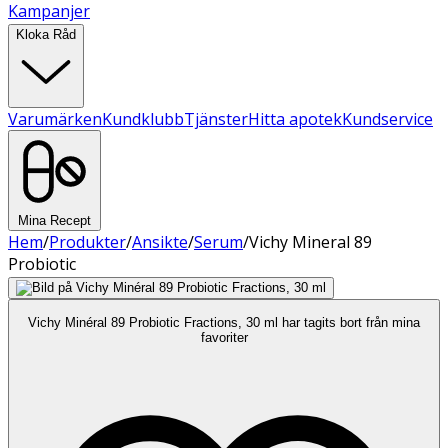
Kampanjer
Kloka Råd
Varumärken
Kundklubb
Tjänster
Hitta apotek
Kundservice
Mina Recept
Hem
/
Produkter
/
Ansikte
/
Serum
/
Vichy Mineral 89
Probiotic
Vichy Minéral 89 Probiotic Fractions, 30 ml har tagits bort från mina
favoriter