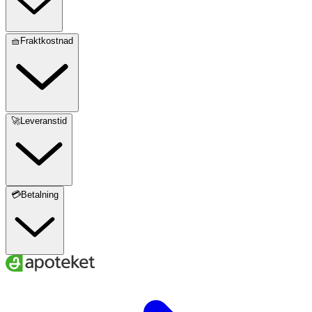
🧺Fraktkostnad
🚀Leveranstid
💳Betalning