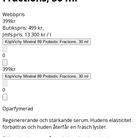
Webbpris
399
kr
Butikspris:
499 kr
,
Jmfs.pris:
13 300 kr / l
Köp
Vichy Minéral 89 Probiotic Fractions, 30 ml
0
399
kr
Köp
Vichy Minéral 89 Probiotic Fractions, 30 ml
0
Oparfymerad
Regenererande och stärkande serum. Hudens elasticitet
förbättras och huden återfår en fräsch lyster.