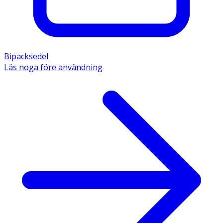
Bipacksedel
Läs noga före användning