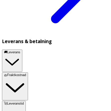
Leverans & betalning
🚚Leverans
🧺Fraktkostnad
🚀Leveranstid