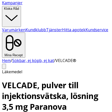
Kampanjer
Kloka Råd
Varumärken
Kundklubb
Tjänster
Hitta apotek
Kundservice
Mina Recept
Hem
/
Sökbar, ej köpb, ej kat
/
VELCADE®
Läkemedel
VELCADE, pulver till
injektionsvätska, lösning
3,5 mg Paranova