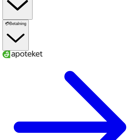
💳Betalning