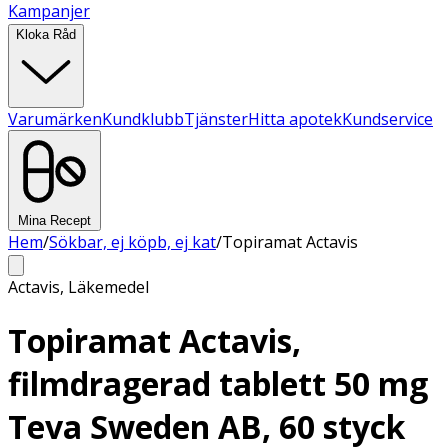
Kampanjer
Kloka Råd
Varumärken
Kundklubb
Tjänster
Hitta apotek
Kundservice
Mina Recept
Hem
/
Sökbar, ej köpb, ej kat
/
Topiramat Actavis
Actavis
,
Läkemedel
Topiramat Actavis,
filmdragerad tablett 50 mg
Teva Sweden AB, 60 styck