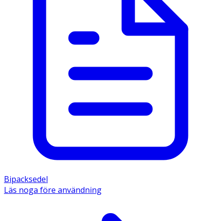
Bipacksedel
Läs noga före användning