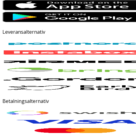
Leveransalternativ
Betalningsalternativ