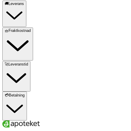
🚚Leverans
🧺Fraktkostnad
🚀Leveranstid
💳Betalning