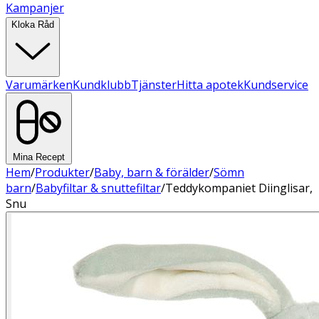
Kampanjer
Kloka Råd
Varumärken
Kundklubb
Tjänster
Hitta apotek
Kundservice
Mina Recept
Hem
/
Produkter
/
Baby, barn & förälder
/
Sömn
barn
/
Babyfiltar & snuttefiltar
/
Teddykompaniet Diinglisar,
Snu