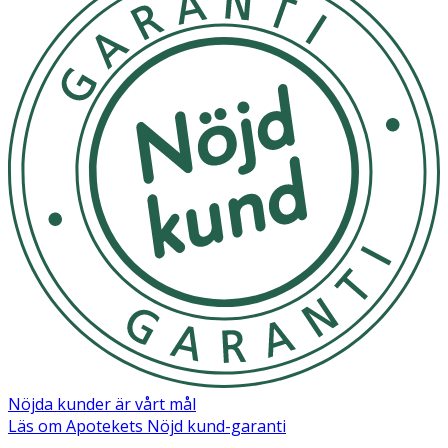
- Mjukt material i 100 % polyester
- Passar från 0 år
- CE-märkt enligt EN71
Användning
- Kan användas som snuttefilt, mjuk lekkamrat eller
accessoar i barnvagn eller säng.
Förvaring och skötselråd
Tvättas i 40 °C. Förvaras torrt och svalt.
Innehåll
1 st snuttefilt
Material: 100 % polyester
Nöjda kunder är vårt mål
Läs om Apotekets Nöjd kund-garanti