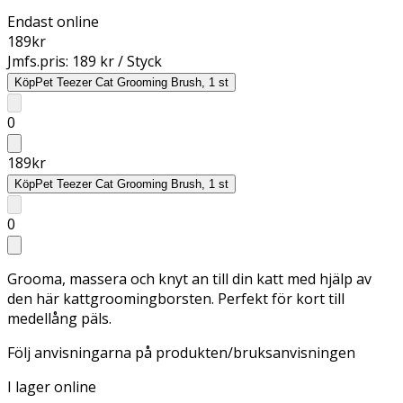
Endast online
189
kr
Jmfs.pris:
189 kr / Styck
Köp
Pet Teezer Cat Grooming Brush, 1 st
0
189
kr
Köp
Pet Teezer Cat Grooming Brush, 1 st
0
Grooma, massera och knyt an till din katt med hjälp av
den här kattgroomingborsten. Perfekt för kort till
medellång päls.
Följ anvisningarna på produkten/bruksanvisningen
I lager online