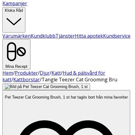
Kampanjer
Kloka Råd
Varumärken
Kundklubb
Tjänster
Hitta apotek
Kundservice
Mina Recept
Hem
/
Produkter
/
Djur
/
Katt
/
Hud & pälsvård för
katt
/
Kattborstar
/
Tangle Teezer Cat Grooming Bru
Pet Teezer Cat Grooming Brush, 1 st har tagits bort från mina favoriter