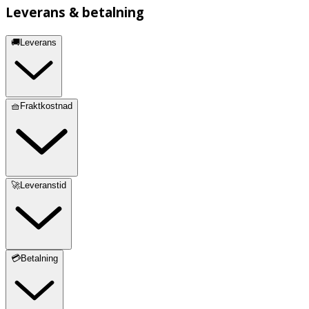
Leverans & betalning
🚚Leverans
🧺Fraktkostnad
🚀Leveranstid
💳Betalning