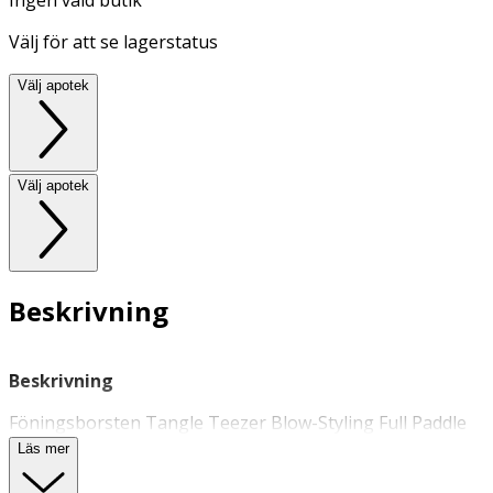
Välj för att se lagerstatus
Välj apotek
Välj apotek
Beskrivning
Beskrivning
Föningsborsten Tangle Teezer Blow-Styling Full Paddle
är en innovativ paddelborste designad för att torka håret
Läs mer
snabbare vid föning. Borstens piggar är skonsamma mot