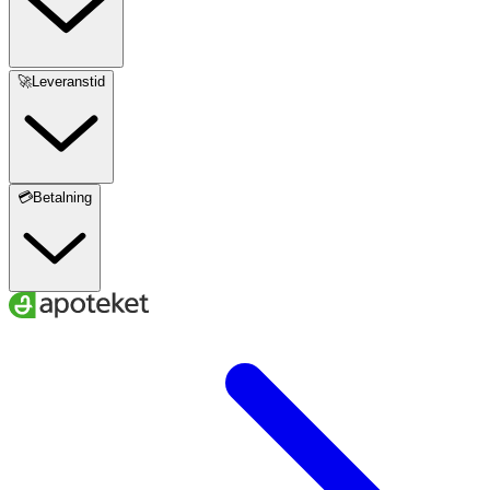
🚀Leveranstid
💳Betalning