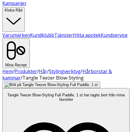
Kampanjer
Kloka Råd
Varumärken
Kundklubb
Tjänster
Hitta apotek
Kundservice
Mina Recept
Hem
/
Produkter
/
Hår
/
Stylingverktyg
/
Hårborstar &
kammar
/
Tangle Teezer Blow-Styling
Tangle Teezer Blow-Styling Full Paddle, 1 st har tagits bort från mina
favoriter