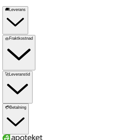
🚚Leverans
🧺Fraktkostnad
🚀Leveranstid
💳Betalning