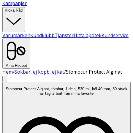
Kampanjer
Kloka Råd
Varumärken
Kundklubb
Tjänster
Hitta apotek
Kundservice
Mina Recept
Hem
/
Sökbar, ej köpb, ej kat
/
Stomocur Protect Alginat
Stomocur Protect Alginat, tömbar, 1-dels, 530 ml, hål 40 mm, 30 styck
har tagits bort från mina favoriter