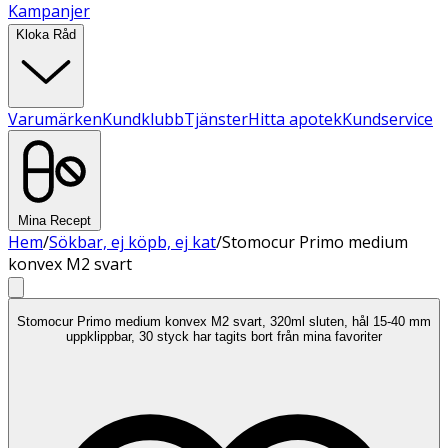
Kampanjer
Kloka Råd
Varumärken
Kundklubb
Tjänster
Hitta apotek
Kundservice
Mina Recept
Hem
/
Sökbar, ej köpb, ej kat
/
Stomocur Primo medium
konvex M2 svart
Stomocur Primo medium konvex M2 svart, 320ml sluten, hål 15-40 mm
uppklippbar, 30 styck har tagits bort från mina favoriter