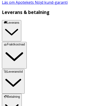
Läs om Apotekets Nöjd kund-garanti
Leverans & betalning
🚚Leverans
🧺Fraktkostnad
🚀Leveranstid
💳Betalning