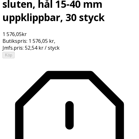
sluten, hål 15-40 mm
uppklippbar, 30 styck
1 576,05
kr
Butikspris:
1 576,05 kr
,
Jmfs.pris:
52,54 kr / styck
Köp