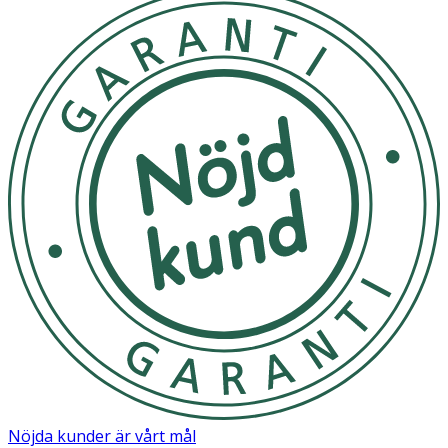
Nöjda kunder är vårt mål