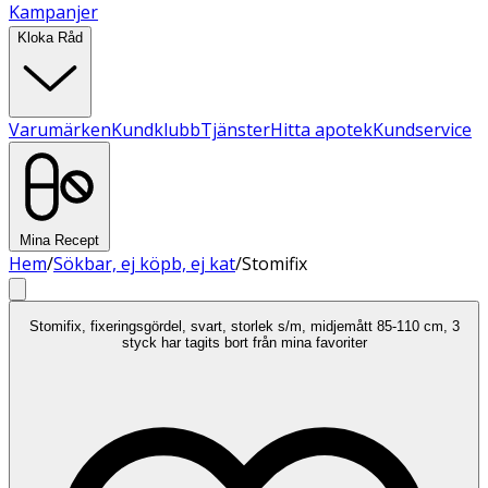
Kampanjer
Kloka Råd
Varumärken
Kundklubb
Tjänster
Hitta apotek
Kundservice
Mina Recept
Hem
/
Sökbar, ej köpb, ej kat
/
Stomifix
Stomifix, fixeringsgördel, svart, storlek s/m, midjemått 85-110 cm, 3
styck har tagits bort från mina favoriter