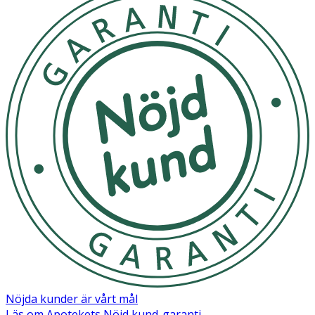
Nöjda kunder är vårt mål
Läs om Apotekets Nöjd kund-garanti