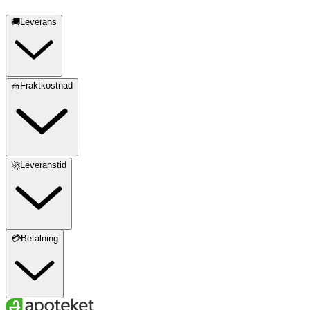
🚚Leverans
🧺Fraktkostnad
🚀Leveranstid
💳Betalning