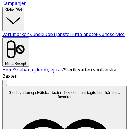
Kampanjer
Kloka Råd
Varumärken
Kundklubb
Tjänster
Hitta apotek
Kundservice
Mina Recept
Hem
/
Sökbar, ej köpb, ej kat
/
Sterilt vatten spolvätska
Baxter
Sterilt vatten spolvätska Baxter, 12x500ml har tagits bort från mina
favoriter