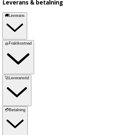
Leverans & betalning
🚚Leverans
🧺Fraktkostnad
🚀Leveranstid
💳Betalning