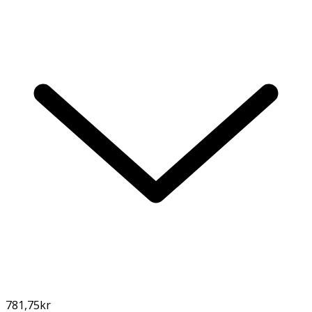
781,75
kr