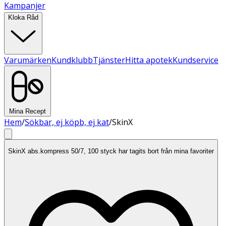
Kampanjer
Kloka Råd
Varumärken
Kundklubb
Tjänster
Hitta apotek
Kundservice
Mina Recept
Hem
/
Sökbar, ej köpb, ej kat
/
SkinX
SkinX abs.kompress 50/7, 100 styck har tagits bort från mina favoriter