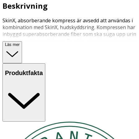
Beskrivning
SkinX, absorberande kompress är avsedd att användas i
kombination med SkinX, hudskyddsring. Kompressen har
inbyggd superabsorberande fiber som ska suga upp urin
och/eller avföringsläckage. De olika storlekarna har olika
Läs mer
uppsugningsförmåga.
Produktfakta