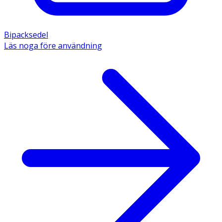
Bipacksedel
Läs noga före användning