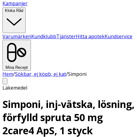
Kampanjer
Kloka Råd
Varumärken
Kundklubb
Tjänster
Hitta apotek
Kundservice
Mina Recept
Hem
/
Sökbar, ej köpb, ej kat
/
Simponi
Läkemedel
Simponi, inj-vätska, lösning,
förfylld spruta 50 mg
2care4 ApS, 1 styck