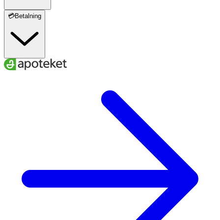
💳Betalning