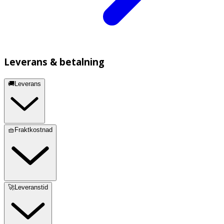
Leverans & betalning
🚚Leverans
🧺Fraktkostnad
🚀Leveranstid