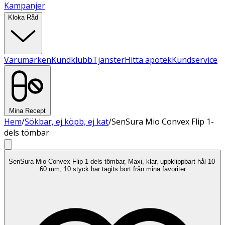
Kampanjer
Kloka Råd
Varumärken
Kundklubb
Tjänster
Hitta apotek
Kundservice
Mina Recept
Hem
/
Sökbar, ej köpb, ej kat
/
SenSura Mio Convex Flip 1-
dels tömbar
SenSura Mio Convex Flip 1-dels tömbar, Maxi, klar, uppklippbart hål 10-
60 mm, 10 styck har tagits bort från mina favoriter