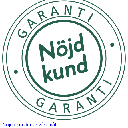
Nöjda kunder är vårt mål