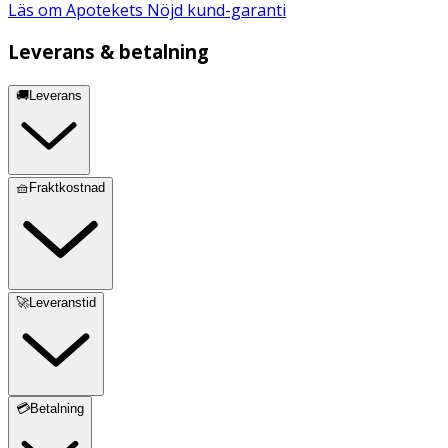
Läs om Apotekets Nöjd kund-garanti
Leverans & betalning
🚚Leverans
🧺Fraktkostnad
🚀Leveranstid
💳Betalning