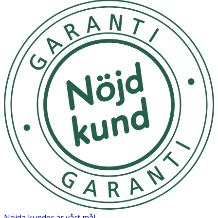
Nöjda kunder är vårt mål