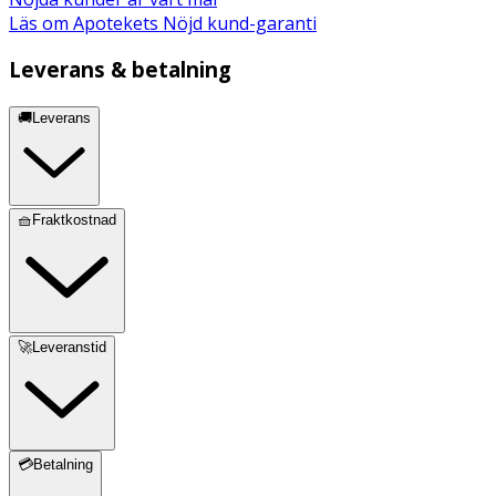
Läs om Apotekets Nöjd kund-garanti
Leverans & betalning
🚚Leverans
🧺Fraktkostnad
🚀Leveranstid
💳Betalning