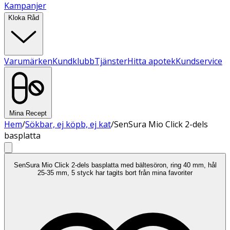
Kampanjer
Kloka Råd
Varumärken
Kundklubb
Tjänster
Hitta apotek
Kundservice
Mina Recept
Hem
/
Sökbar, ej köpb, ej kat
/
SenSura Mio Click 2-dels
basplatta
SenSura Mio Click 2-dels basplatta med bältesöron, ring 40 mm, hål
25-35 mm, 5 styck har tagits bort från mina favoriter