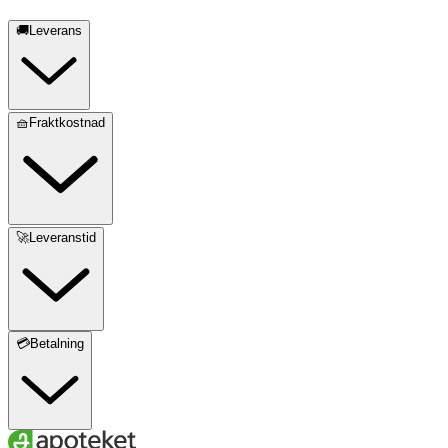
🚚Leverans
🧺Fraktkostnad
🚀Leveranstid
💳Betalning