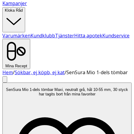
Kampanjer
Kloka Råd
Varumärken
Kundklubb
Tjänster
Hitta apotek
Kundservice
Mina Recept
Hem
/
Sökbar, ej köpb, ej kat
/
SenSura Mio 1-dels tömbar
SenSura Mio 1-dels tömbar Maxi, neutralt grå, hål 10-55 mm, 30 styck
har tagits bort från mina favoriter