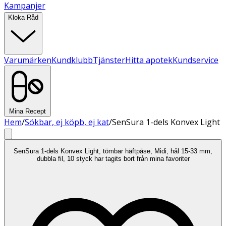
Kampanjer
Kloka Råd
Varumärken
Kundklubb
Tjänster
Hitta apotek
Kundservice
Mina Recept
Hem
/
Sökbar, ej köpb, ej kat
/
SenSura 1-dels Konvex Light
SenSura 1-dels Konvex Light, tömbar häftpåse, Midi, hål 15-33 mm,
dubbla fil, 10 styck har tagits bort från mina favoriter