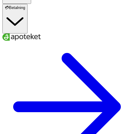
💳Betalning