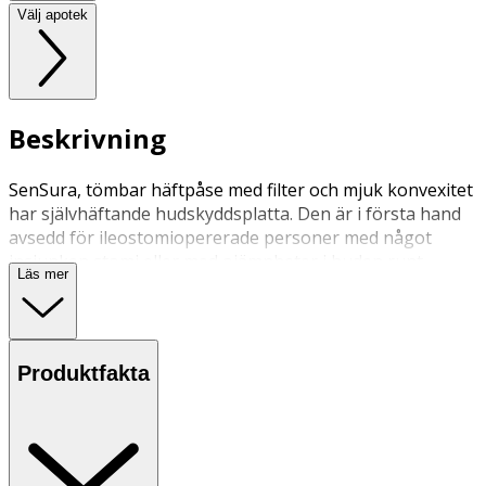
Välj apotek
Beskrivning
SenSura, tömbar häftpåse med filter och mjuk konvexitet
har självhäftande hudskyddsplatta. Den är i första hand
avsedd för ileostomiopererade personer med något
insjunken stomi eller med ojämnheter i huden runt
Läs mer
stomin till följd av ärrbildning, hudveck m.m. Påsen har
inbyggt påslås. Framsidan har delad non-woven för att
möjliggöra inspektion.
Produktfakta