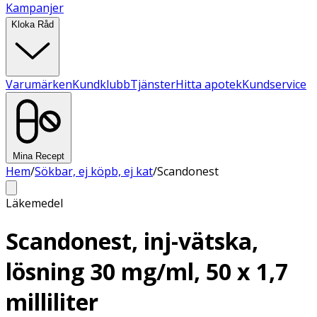
Kampanjer
Kloka Råd
Varumärken
Kundklubb
Tjänster
Hitta apotek
Kundservice
Mina Recept
Hem
/
Sökbar, ej köpb, ej kat
/
Scandonest
Läkemedel
Scandonest, inj-vätska,
lösning 30 mg/ml, 50 x 1,7
milliliter