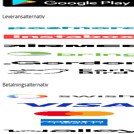
Leveransalternativ
Betalningsalternativ