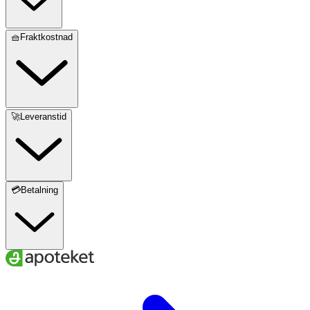
🧺Fraktkostnad
🚀Leveranstid
💳Betalning