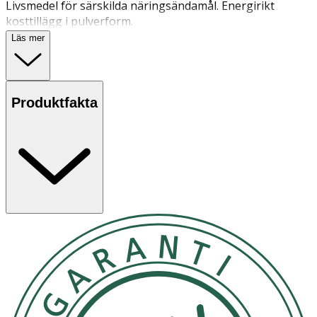
Livsmedel för särskilda näringsändamål. Energirikt
kosttillägg i pulverform.
Läs mer
Produktfakta