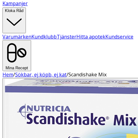
Kampanjer
Kloka Råd
Varumärken
Kundklubb
Tjänster
Hitta apotek
Kundservice
Mina Recept
Hem
/
Sökbar, ej köpb, ej kat
/
Scandishake Mix