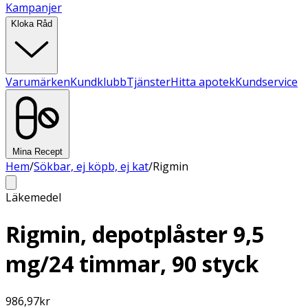
Kampanjer
Kloka Råd
Varumärken
Kundklubb
Tjänster
Hitta apotek
Kundservice
Mina Recept
Hem
/
Sökbar, ej köpb, ej kat
/
Rigmin
Läkemedel
Rigmin, depotplåster 9,5
mg/24 timmar, 90 styck
986,97
kr