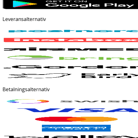
Leveransalternativ
Betalningsalternativ