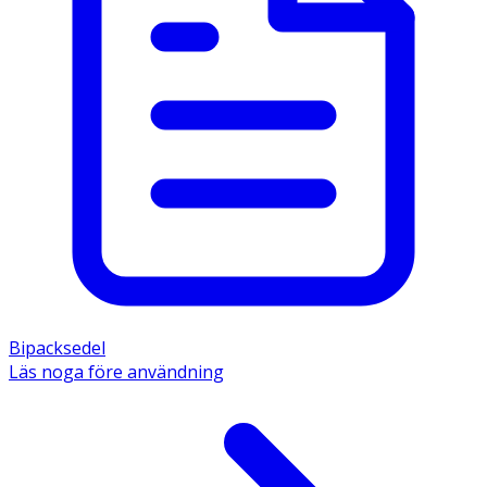
Bipacksedel
Läs noga före användning