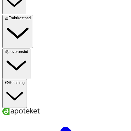
🧺Fraktkostnad
🚀Leveranstid
💳Betalning