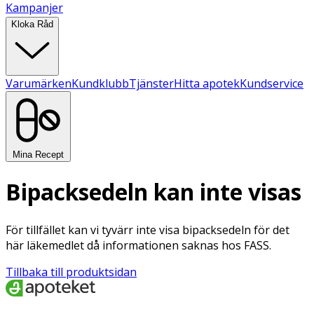
Kampanjer
Kloka Råd
Varumärken
Kundklubb
Tjänster
Hitta apotek
Kundservice
Mina Recept
Bipacksedeln kan inte visas
För tillfället kan vi tyvärr inte visa bipacksedeln för det
här läkemedlet då informationen saknas hos FASS.
Tillbaka till produktsidan