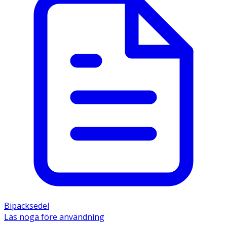
Bipacksedel
Läs noga före användning